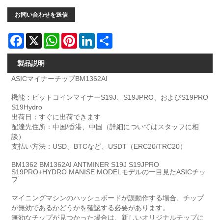
お問い合わせを送信
Facebook
X
WhatsApp
Pinterest
LinkedIn
Share
製品説明
ASICマイナーチップBM1362AI
機能：ビットコインマイナーS19J、S19JPRO、およびS19PRO
S19Hydro
出荷日：すぐに出荷できます
配達先住所：中国/香港、中国（詳細についてはスタッフに相
談）
支払い方法：USD、BTCなど、USDT（ERC20/TRC20）
BM1362 BM1362AI ANTMINER S19J S19JPRO
S19PRO+HYDRO MANISE MODELモデルの一目見たASICチッ
プ
マイニングマシンのハッシュボードが誤動作する場合、チップ
が無効であるかどうかを確認する必要があります。
無効なチップが見つかった場合は、新しいオリジナルチップに