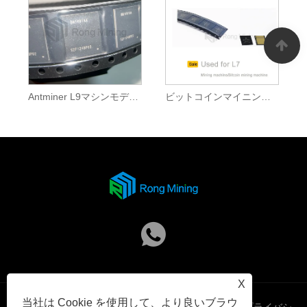
Antminer L9マシンモデル用のBM1491AA ASICチップ
ビットコインマイニングマシン専用に設計されたチップ
X
当社は Cookie を使用して、より良いブラウ